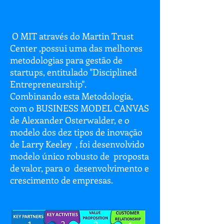
O MIT através do Martin Trust
Center ,possui uma das melhores
metodologias para gestão de
startups, entitulado "Disciplined
Entrepreneurship".
Combinando esta Metodologia,
com o BUSINESS MODEL CANVAS
de
Alexander Osterwalder, e o
modelo dos dez tipos de inovação
de Larry Keeley , foi desenvolvido
modelo único robusto de proposta
de valor, para o desenvolvimento e
crescimento de empresas.